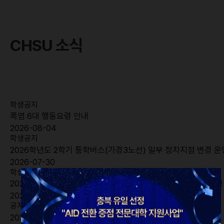
CHSU 소식
학생공지
폭염 6대 행동요령 안내
2026-08-04
학생공지
2026학년도 2학기 통학버스(가경3노선) 일부 정차지점 변경 운
2026-07-30
학생공지
2026 대한민국 도시·지역혁신 산업박람회 자원봉사자 모집 공고
2026-07-29
공지
2025학년도 전기 학위수여식 안내