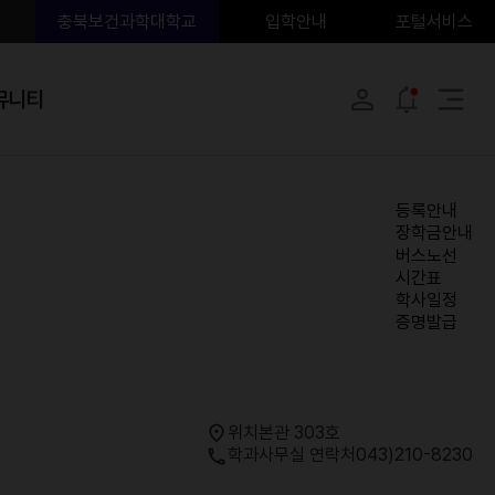
충북보건과학대학교
입학안내
포털서비스
뮤니티
등록안내
장학금안내
버스노선
시간표
학사일정
증명발급
위치
본관 303호
학과사무실 연락처
043)210-8230