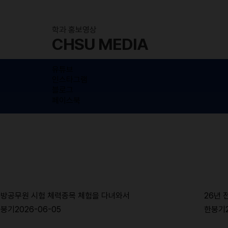
학과 홍보영상
CHSU MEDIA
유튜브
인스타그램
블로그
페이스북
방공무원 시험 체력종목 체험을 다녀와서
26년 
한붕기
2026-06-05
한붕기