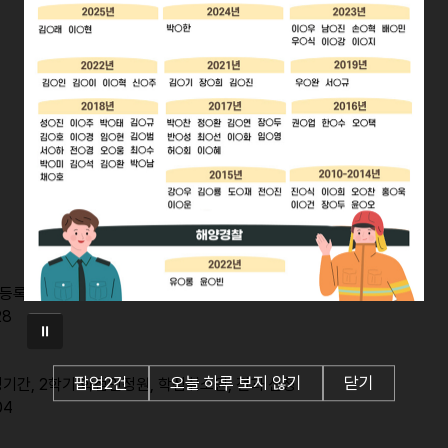
 등록기간
28
오늘 하루 보지 않기
닫기
팝업
2
건
기간, 2학기 학점인정원, 학점취소원, 전과 신청
04