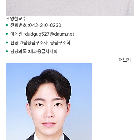
조영협
교수
전화번호 :
043-210-8230
이메일 :
dudguq527@daum.net
전공 :
1급응급구조사, 응급구조학
담당과목 :
내과응급처치학
더보기