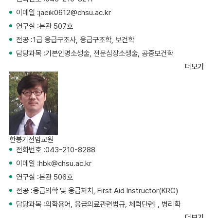
이메일 :
jaeik0612@chsu.ac.kr
연구실 :
본관 507호
전공 :
1급 응급구조사, 응급구조학, 보건학
담당과목 :
기본인명소생술, 전문심장소생술, 공중보건학
더보기
한붕기
전임교원
전화번호 :
043-210-8288
이메일 :
hbk@chsu.ac.kr
연구실 :
본관 506호
전공 :
응급의학 및 응급처치, First Aid Instructor(KRC)
담당과목 :
의학용어, 응급의료관련법규, 체력단련I , 병리학
더보기