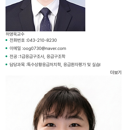
허영욱
교수
전화번호 :
043-210-8230
이메일 :
oog0730@naver.com
전공 :
1급응급구조사, 응급구조학
담당과목 :
특수상황응급처치학, 응급환자평가 및 실습I
더보기