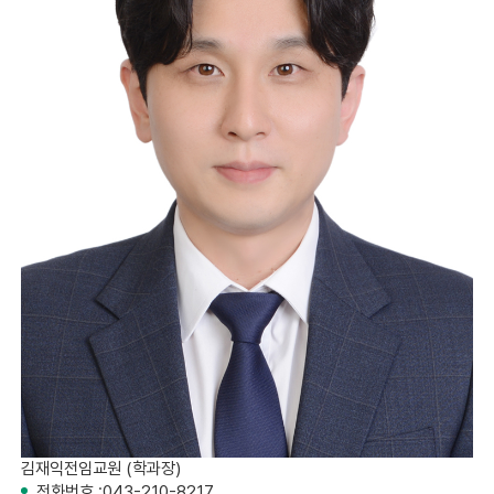
김재익
전임교원 (학과장)
전화번호 :
043-210-8217